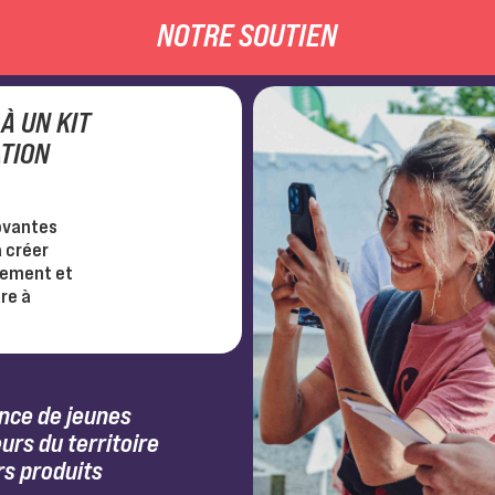
NOTRE SOUTIEN
 À UN KIT
ATION
ovantes
à créer
nement et
re à
nce de jeunes
urs du territoire
rs produits