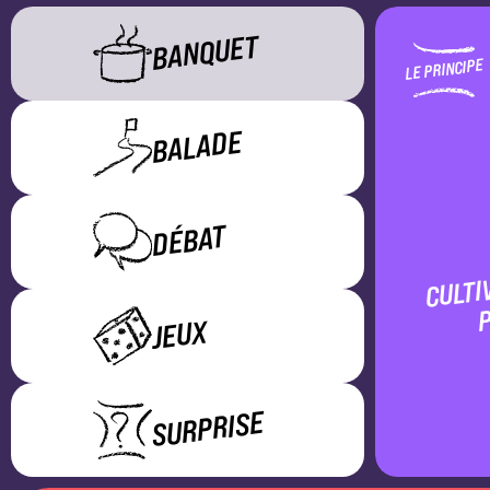
BANQUET
LE PRINCIPE
BALADE
DÉBAT
CULTI
P
JEUX
SURPRISE