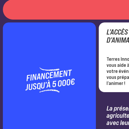
L’ACCÈS
D’ANIM
Terres Inn
vous aide 
FINANCEMENT
votre évé
vous prépa
JUSQU’À 5 000€
l’animer !
La prése
agriculte
avec leu